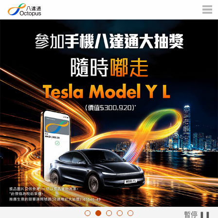
個
機
版
人
目
客
錄
戶
暫停 ❚❚
1
2
3
4
5