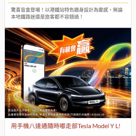
驚喜盲盒登場！以港鐵站特色牆身設計為靈感，無論
本地鐵路迷還是旅客都不容錯過！
用手機八達通隨時嘟走部Tesla Model Y L!