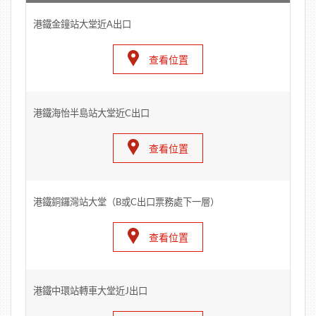
港鐵金鐘站大堂近A出口
查看位置
港鐵海怡半島站大堂近C出口
查看位置
港鐵銅鑼灣站大堂（B或C出口票務處下一層）
查看位置
港鐵中環站轉車大堂近J出口