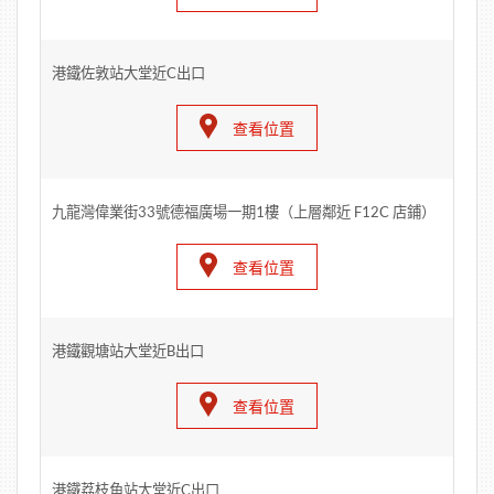
港鐵佐敦站大堂近C出口
查看位置
九龍灣偉業街33號德福廣場一期1樓（上層鄰近 F12C 店鋪）
查看位置
港鐵觀塘站大堂近B出口
查看位置
港鐵荔枝角站大堂近C出口