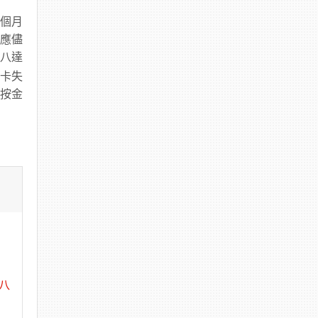
三個月
戶應儘
八達
卡失
排按金
八