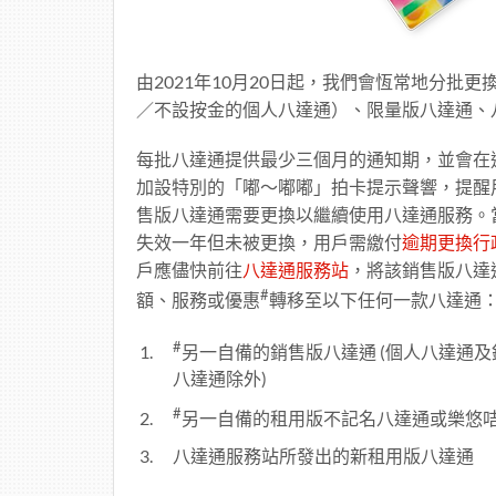
由2021年10月20日起，我們會恆常地分批更
／不設按金的個人八達通）、限量版八達通、八
每批八達通提供最少三個月的通知期，並會在
加設特別的「嘟～嘟嘟」拍卡提示聲響，提醒
售版八達通需要更換以繼續使用八達通服務。
失效一年但未被更換，用戶需繳付
逾期更換行
戶應儘快前往
八達通服務站
，將該銷售版八達
#
額、服務或優惠
轉移至以下任何一款八達通
#
另一自備的銷售版八達通 (個人八達通
八達通除外)
#
另一自備的租用版不記名八達通或樂悠咭
八達通服務站所發出的新租用版八達通