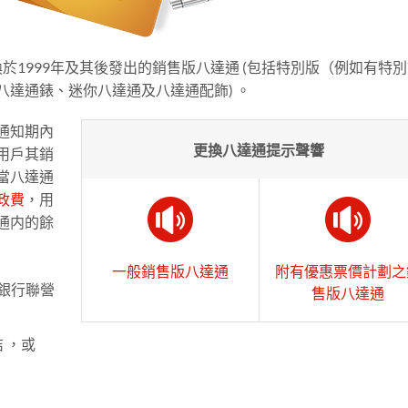
換於1999年及其後發出的銷售版八達通 (包括特別版（例如有特
達通錶、迷你八達通及八達通配飾) 。
通知期內
更換八達通提示聲響
用戶其銷
當八達通
政費
，用
通内的餘
：
一般銷售版八達通
附有優惠票價計劃之
及銀行聯營
售版八達通
 ，或