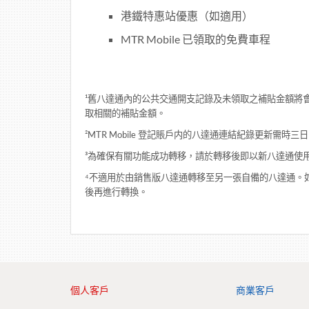
港鐵特惠站優惠（如適用）
MTR Mobile 已領取的免費車程
¹舊八達通內的公共交通開支記錄及未領取之補貼金額將
取相關的補貼金額。
²MTR Mobile 登記賬戶内的八達通連結紀錄更新需
³為確保有關功能成功轉移，請於轉移後即以新八達通使
⁴不適用於由銷售版八達通轉移至另一張自備的八達通。
後再進行轉換。
個人客戶
商業客戶