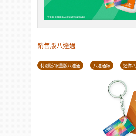
銷售版八達通
特別版/限量版八達通
八達通錶
迷你八