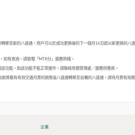
會轉移至新的八達通，用戶可以於成功更換後的下一個月16日起以新更換的八
時三日。如有查詢，請致電「MTR分」服務熱綫。
用該功能。如該功能不能正常運作，請聯絡有關管理處／服務供應商。
如欲將載有有效交通月票的銷售版八達通轉移至自備的八達通，請待月票有效
企業