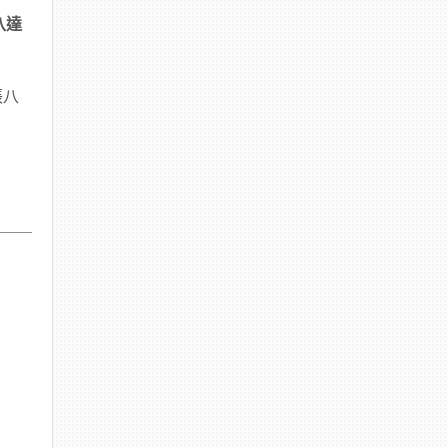
八達
張八