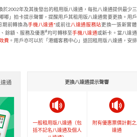
更換於2002年及其後發出的租用版八達通，每批八達通提供最少
嘟嘟」拍卡提示聲響，提醒用戶其租用版八達通需要更換。用
日期前轉換為
手機八達通*
或前往
八達通服務站
更換一張新實體
#
金、餘額、服務及優惠
均可轉移至
手機八達通
或新卡。當八達通
政費
。用戶亦可以於「港鐵客務中心」退回租用版八達通，安
八達通
更換八達通提示聲響
一般租用版八達通（包
附有優惠票價計劃之
括不記名八達通及個人
達通