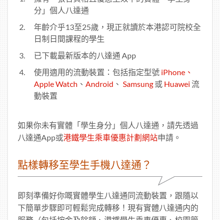
分」個人八達通
年齡介乎13至25歲，現正就讀於本港認可院校全
日制日間課程的學生
已下載最新版本的八達通 App
使用適用的流動裝置：包括指定型號
iPhone、
Apple Watch
、
Android
、
Samsung
或
Huawei
流
動裝置
如果你未有實體「學生身分」個人八達通，請先透過
八達通App或
港鐵學生乘車優惠計劃網站
申請。
點樣轉移至學生手機八達通？
即刻準備好你嘅實體學生八達通同流動裝置，跟隨以
下簡單步驟即可輕鬆完成轉移！現有實體八達通内的
服務（包括按金及餘額、港鐵學生乘車優惠、校園管