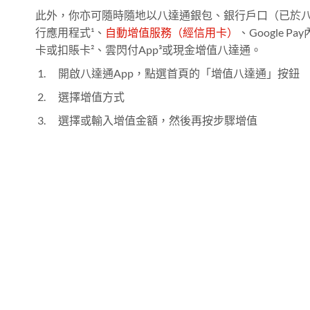
此外，你亦可隨時隨地以八達通銀包、銀行戶口（已於八
行應用程式¹、
自動增值服務（經信用卡）
、Google 
卡或扣賬卡²、雲閃付App³或現金增值八達通。
開啟八達通App，點選首頁的「增值八達通」按鈕
選擇增值方式
選擇或輸入增值金額，然後再按步驟增值