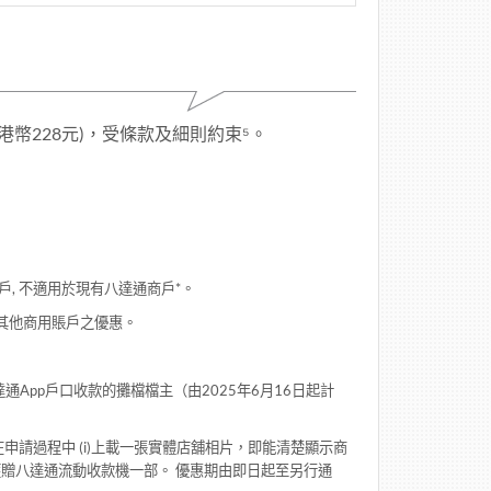
幣228元)，受條款及細則約束⁵。
, 不適用於現有八達通商戶*。
用其他商用賬戶之優惠。
App戶口收款的攤檔檔主（由2025年6月16日起計
申請過程中 (i)上載一張實體店舖相片，即能清楚顯示商
免費獲贈八達通流動收款機一部。 優惠期由即日起至另行通