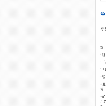
免
零
註
¹ 
² 
³
*
⁴ 
算
⁵
戶名