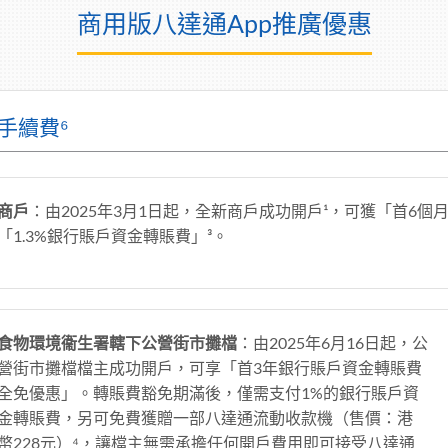
商用版八達通App推廣優惠
手續費⁶
商戶
：由2025年3月1日起，全新商戶成功開戶¹，可獲「首6
「1.3%銀行賬戶資金轉賬費」³。
食物環境衞生署轄下公營街市攤檔
：由2025年6月16日起，公
營街市攤檔檔主成功開戶，可享「首3年銀行賬戶資金轉賬費
全免優惠」。轉賬費豁免期滿後，僅需支付1%的銀行賬戶資
金轉賬費，另可免費獲贈一部八達通流動收款機（售價：港
幣228元）⁴，讓檔主無需承擔任何開戶費用即可接受八達通