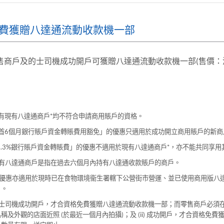
費獲贈八達通流動收款機一部
售商戶及的士司機成功開戶可獲贈八達通流動收款機一部(售價：港
：
所有現有八達通商戶*均不符合申請商用賬戶的資格。
「首6個月銀行賬戶資金轉賬費用豁免」的優惠只適用於成功開立商用賬戶的新商戶
「1.3%銀行賬戶資金轉賬費」的優惠不適用於現有八達通商戶*，亦不能共同享
 現有八達通商戶是指在過去六個月內持有八達通收款賬戶的商戶。
此優惠亦適用於現時已在食物環境衞生署轄下公營街市營運、並已使用商用版八達通
）。
 的士司機成功開戶，才合資格免費獲贈八達通流動收款機一部；而零售商戶必須在
稱及外觀的店面近照 (於最近一個月內拍攝)；及 (ii) 成功開戶，才合資格