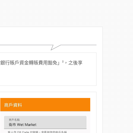
個月銀行賬戶資金轉賬費用豁免」²，之後享