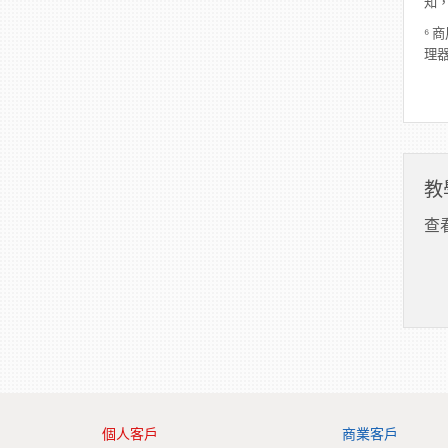
知
⁶ 
理器 
教
查
個人客戶
商業客戶